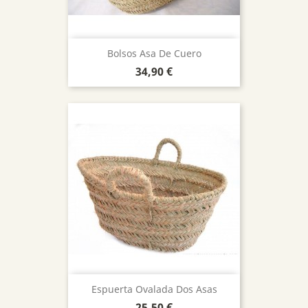
Bolsos Asa De Cuero
Precio
34,90 €
Espuerta Ovalada Dos Asas
Precio
25,50 €