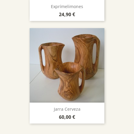
Exprímelimones
Precio
24,90 €
Jarra Cerveza
Precio
60,00 €