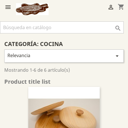
shopping_cart



CATEGORÍA: COCINA
Relevancia

Mostrando 1-6 de 6 artículo(s)
Product title list