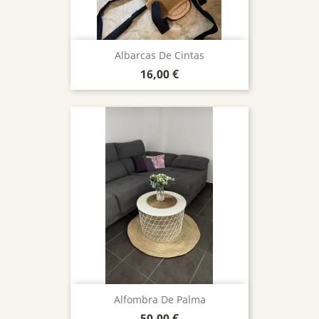
Albarcas De Cintas
Precio
16,00 €
Alfombra De Palma
Precio
50,00 €