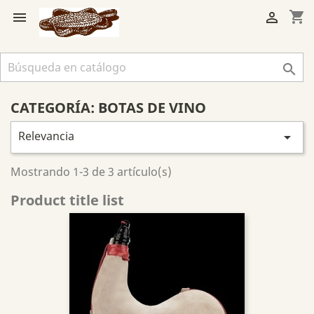
shopping_cart



CATEGORÍA: BOTAS DE VINO
Relevancia

Mostrando 1-3 de 3 artículo(s)
Product title list