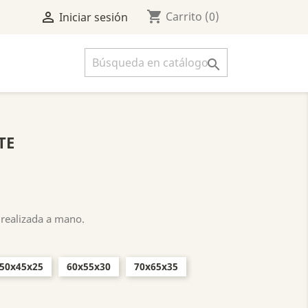
shopping_cart

Carrito
(0)
Iniciar sesión

TE
 realizada a mano.
50x45x25
60x55x30
70x65x35