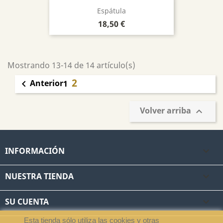
Espátula
Precio
18,50 €
Mostrando 13-14 de 14 artículo(s)
2
Anterior

1
Volver arriba

INFORMACIÓN

NUESTRA TIENDA

SU CUENTA

Esta tienda sólo utiliza las cookies y otras